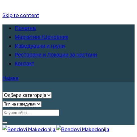
Skip to content
Почетна
Маркетинг/Ценовник
Изведувачи и групи
Ресторани и Локации за настани
Контакт
Најава